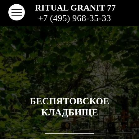
RITUAL GRANIT 77
+7 (495) 968-35-33
БЕСПЯТОВСКОЕ
КОНТАКТЫ
ТВО
КЛАДБИЩЕ
НАШИ РАБОТЫ
ВИДЫ ГРАНИТА
КОМ
КЛАДБИЩА