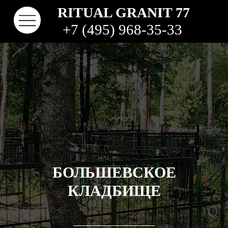
RITUAL GRANIT 77
+7 (495) 968-35-33
БОЛЬШЕВСКОЕ
КОНТАКТЫ
ТВО
НАШИ РАБОТЫ
ВИДЫ ГРАНИТА
КОМ
КЛАДБИЩА
КЛАДБИЩЕ