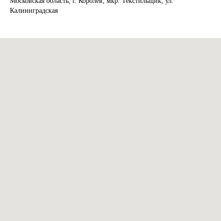
Московская область, г. Королёв, мкр. Текстильщик, ул.
Калиниградская