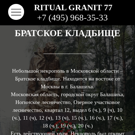
RITUAL GRANIT 77
+7 (495) 968-35-33
БРАТСКОЕ КЛАДБИЩЕ
Небольшой некрополь в Московской области –
Братское кладбище. Находится на востоке от
Москвы в г. Балашиха.
Московская область, городской округ Балашиха,
Ногинское лесничество, Озерное участковое
КОНТАКТЫ
ТВО
НАШИ РАБОТЫ
ВИДЫ ГРАНИТА
КОМ
КЛАДБИЩА
лесничество, квартал 12, выдел 6 (ч.), 9 (ч), 10
(ч.), 11 (ч), 12 (ч), 13 (ч), 15 (ч.), 16 (ч.), 17 (ч.),
18 (ч.), 19 (ч.), 20 (ч.)
Есть действующий храм. Некрополь был открыт