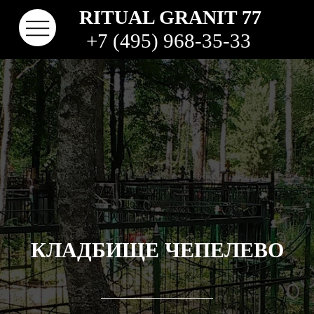
RITUAL GRANIT 77
+7 (495) 968-35-33
КЛАДБИЩЕ ЧЕПЕЛЕВО
КОНТАКТЫ
ТВО
НАШИ РАБОТЫ
ВИДЫ ГРАНИТА
КОМ
КЛАДБИЩА