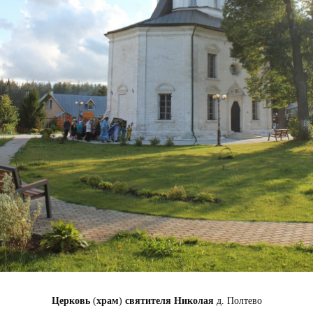
Церковь
(
храм
)
святителя
Николая
д. Полтево