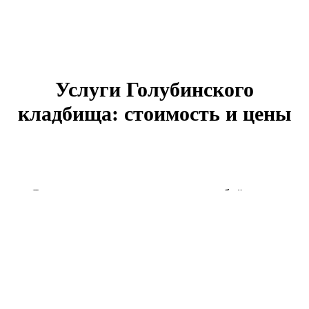
Услуги Голубинского
кладбища: стоимость и цены
Стоимость услуг определяется объёмом и
сложностью выполняемых здесь работ. Так,
при родственном подзахоронении, как
правило, востребована не только копка
могилы, но также услуги Голубинского
кладбища по разборке и повторной установке