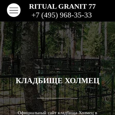
RITUAL GRANIT 77
+7 (495) 968-35-33
КЛАДБИЩЕ ХОЛМЕЦ
КОНТАКТЫ
ТВО
НАШИ РАБОТЫ
ВИДЫ ГРАНИТА
КОМ
КЛАДБИЩА
Официальный сайт кладбища Холмец в