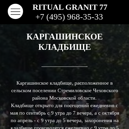
RITUAL GRANIT 77
+7 (495) 968-35-33
КАРГАШИНСКОЕ
КЛАДБИЩЕ
Каргашинское кладбище, расположенное в
сельском поселении Стремиловское Чеховского
района Московской области.
КОНТАКТЫ
ТВО
НАШИ РАБОТЫ
ВИДЫ ГРАНИТА
КОМ
КЛАДБИЩА
Кладбище открыто для посещений ежедневно с
мая по сентябрь с 9 утра до 7 вечера, а с октября
по апрель - с 9 утра до 5 вечера, захоронения на
кладбище производятся ежедневно с 9 утра до 5