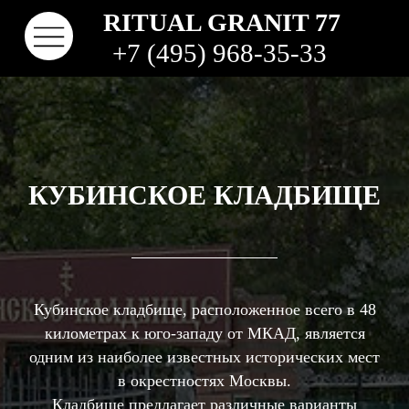
RITUAL GRANIT 77
+7 (495) 968-35-33
КУБИНСКОЕ КЛАДБИЩЕ
Кубинское кладбище, расположенное всего в 48
КОНТАКТЫ
ТВО
НАШИ РАБОТЫ
ВИДЫ ГРАНИТА
КОМ
КЛАДБИЩА
километрах к юго-западу от МКАД, является
одним из наиболее известных исторических мест
в окрестностях Москвы.
Кладбище предлагает различные варианты