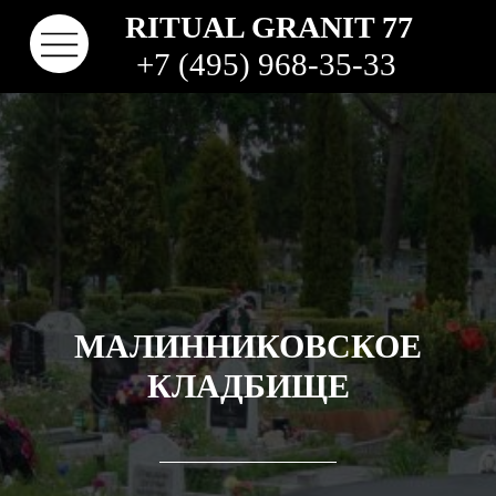
RITUAL GRANIT 77
+7 (495) 968-35-33
МАЛИННИКОВСКОЕ
КЛАДБИЩЕ
КОНТАКТЫ
ТВО
НАШИ РАБОТЫ
ВИДЫ ГРАНИТА
КОМ
КЛАДБИЩА