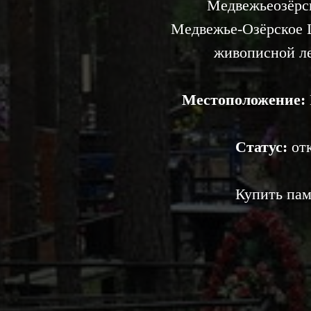
Медвежьеозёрс
Медвежье‑Озёрское 
живописной ле
Местоположение:
Статус:
отк
Купить пам