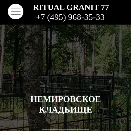
RITUAL GRANIT 77
+7 (495) 968-35-33
НЕМИРОВСКОЕ
КОНТАКТЫ
ТВО
НАШИ РАБОТЫ
ВИДЫ ГРАНИТА
КОМ
КЛАДБИЩА
КЛАДБИЩЕ