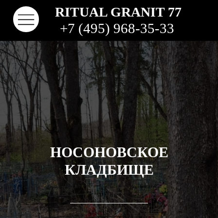
RITUAL GRANIT 77
+7 (495) 968-35-33
НОСОНОВСКОЕ
КЛАДБИЩЕ
КОНТАКТЫ
ТВО
НАШИ РАБОТЫ
ВИДЫ ГРАНИТА
КОМ
КЛАДБИЩА