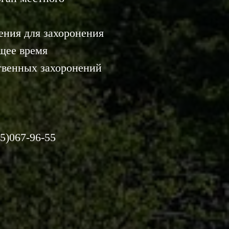
ения для захоронения
щее время
твенных захоронений
15)067-96-55