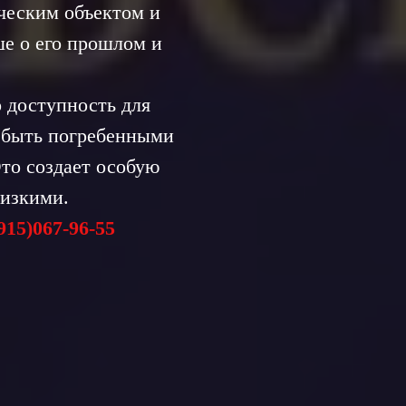
ческим объектом и
ше о его прошлом и
 доступность для
е быть погребенными
то создает особую
лизкими.
915)067-96-55