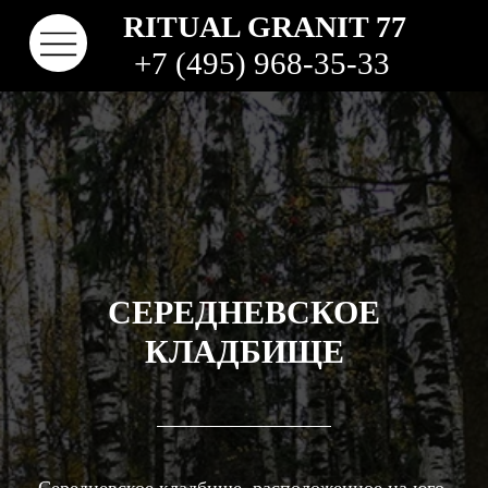
RITUAL GRANIT 77
+7 (495) 968-35-33
СЕРЕДНЕВСКОЕ
КЛАДБИЩЕ
КОНТАКТЫ
ТВО
НАШИ РАБОТЫ
ВИДЫ ГРАНИТА
КОМ
КЛАДБИЩА