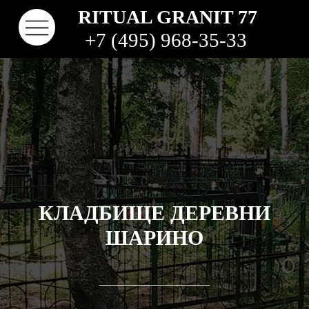
RITUAL GRANIT 77
+7 (495) 968-35-33
КЛАДБИЩЕ ДЕРЕВНИ
ШАРИНО
КОНТАКТЫ
ТВО
НАШИ РАБОТЫ
ВИДЫ ГРАНИТА
КОМ
КЛАДБИЩА