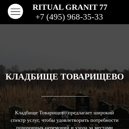
RITUAL GRANIT 77
+7 (495) 968-35-33
КЛАДБИЩЕ ТОВАРИЩЕВО
КОНТАКТЫ
ТВО
НАШИ РАБОТЫ
ВИДЫ ГРАНИТА
КОМ
КЛАДБИЩА
Кладбище Товарищево предлагает широкий
спектр услуг, чтобы удовлетворить потребности
похоронных церемоний и ухода за местами