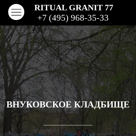
RITUAL GRANIT 77
+7 (495) 968-35-33
ВНУКОВСКОЕ КЛАДБИЩЕ
КОНТАКТЫ
ТВО
НАШИ РАБОТЫ
ВИДЫ ГРАНИТА
КОМ
КЛАДБИЩА