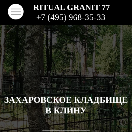
RITUAL GRANIT 77
+7 (495) 968-35-33
ЗАХАРОВСКОЕ КЛАДБИЩЕ
КОНТАКТЫ
ТВО
НАШИ РАБОТЫ
ВИДЫ ГРАНИТА
КОМ
КЛАДБИЩА
В КЛИНУ